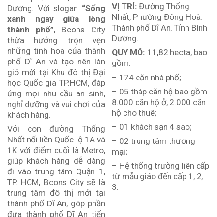
VỊ TRÍ:
Đường Thống
Dương. Với slogan
“Sống
Nhất, Phường Đông Hoà,
xanh ngay giữa lòng
Thành phố Dĩ An, Tỉnh Bình
thành phố”
, Bcons City
Dương.
thừa hưởng trọn vẹn
những tinh hoa của thành
QUY MÔ:
11,82 hecta, bao
phố Dĩ An và tạo nên làn
gồm:
gió mới tại Khu đô thị Đại
– 174 căn nhà phố;
học Quốc gia TP.HCM, đáp
– 05 tháp căn hộ bao gồm
ứng mọi nhu cầu an sinh,
8.000 căn hộ ở, 2.000 căn
nghỉ dưỡng và vui chơi của
hộ cho thuê;
khách hàng.
– 01 khách sạn 4 sao;
Với con đường Thống
Nhất nối liền Quốc lộ 1A và
– 02 trung tâm thương
1K với điểm cuối là Metro,
mại;
giúp khách hàng dễ dàng
– Hệ thống trường liên cấp
đi vào trung tâm Quận 1,
từ mẫu giáo đến cấp 1, 2,
TP. HCM, Bcons City sẽ là
3.
trung tâm đô thị mới tại
thành phố Dĩ An, góp phần
đưa thành phố Dĩ An tiến