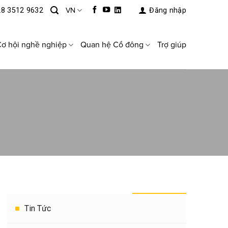
28 3512 9632
VN
Đăng nhập
ơ hội nghề nghiệp
Quan hệ Cổ đông
Trợ giúp
THEO DANH MỤC
Tin Tức