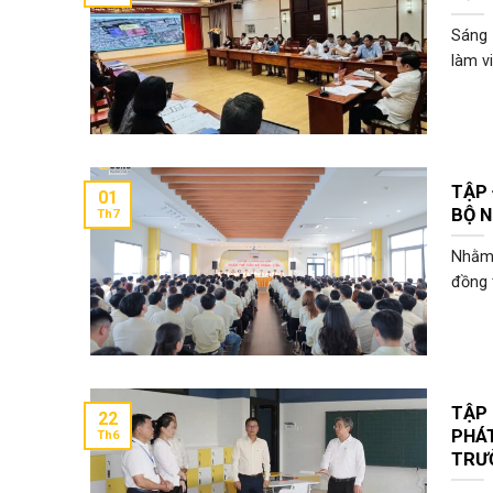
Sáng 
làm vi
TẬP 
01
BỘ N
Th7
Nhằm 
đồng t
TẬP
22
PHÁ
Th6
TRƯỜ