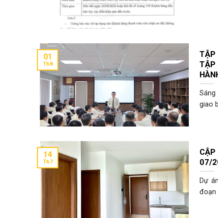
TẬP
01
TẬP
Th8
HÀN
Sáng 
giao b
CẬP
14
07/2
Th7
Dự án
đoạn 