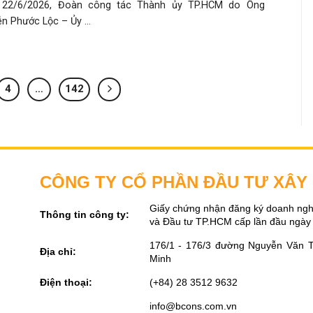
 22/6/2026, Đoàn công tác Thành ủy TP.HCM do Ông
n Phước Lộc – Ủy ...
4
…
142
CÔNG TY CỔ PHẦN ĐẦU TƯ XÂ
Giấy chứng nhận đăng ký doanh ngh
Thông tin công ty:
và Đầu tư TP.HCM cấp lần đầu ngày
176/1 - 176/3 đường Nguyễn Văn 
Địa chỉ:
Minh
Điện thoại:
(+84) 28 3512 9632
info@bcons.com.vn