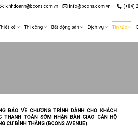
kinhdoanh@bcons.com.vn
info@bcons.com.vn
(+84) 
Thiết kế
Thi công
Bất động sản
Dịch vụ
Tin tức
C
NG BÁO VỀ CHƯƠNG TRÌNH DÀNH CHO KHÁCH
G THANH TOÁN SỚM NHẬN BÀN GIAO CĂN HỘ
G CƯ BÌNH THẮNG (BCONS AVENUE)