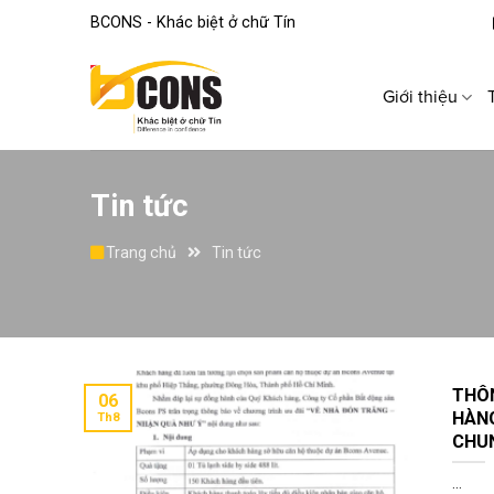
Skip
BCONS - Khác biệt ở chữ Tín
to
content
Giới thiệu
Tin tức
Trang chủ
Tin tức
THÔ
06
HÀN
Th8
CHUN
...