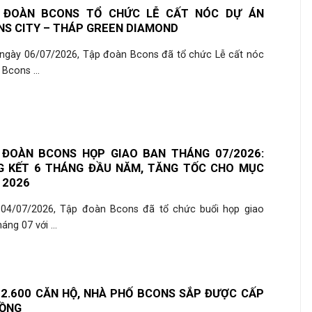
 ĐOÀN BCONS TỔ CHỨC LỄ CẤT NÓC DỰ ÁN
S CITY – THÁP GREEN DIAMOND
ngày 06/07/2026, Tập đoàn Bcons đã tổ chức Lễ cất nóc
Bcons ...
 ĐOÀN BCONS HỌP GIAO BAN THÁNG 07/2026:
G KẾT 6 THÁNG ĐẦU NĂM, TĂNG TỐC CHO MỤC
 2026
04/07/2026, Tập đoàn Bcons đã tổ chức buổi họp giao
áng 07 với ...
2.600 CĂN HỘ, NHÀ PHỐ BCONS SẮP ĐƯỢC CẤP
HỒNG