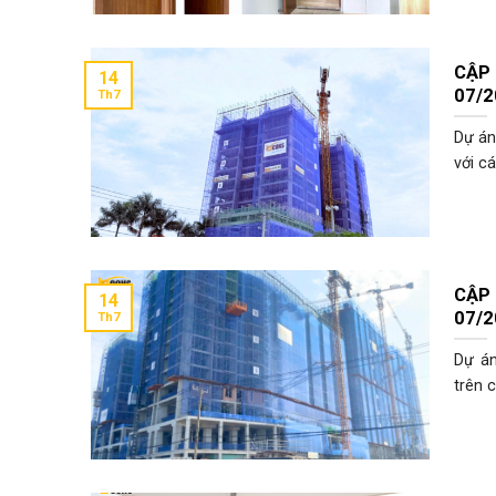
CẬP
14
07/2
Th7
Dự án
với các
CẬP
14
07/2
Th7
Dự án
trên cả