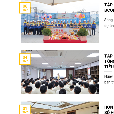
TẬP
06
BCON
Th7
Sáng 
dự án 
TẬP
04
TỔN
Th7
TIÊU
Ngày 
ban th
HƠN 
01
SỔ 
Th7