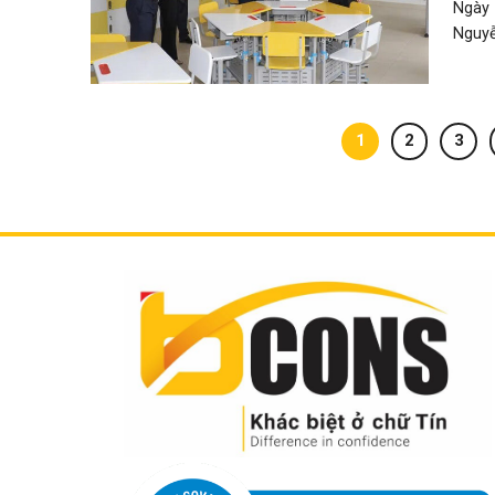
Ngày
Nguyễ
1
2
3