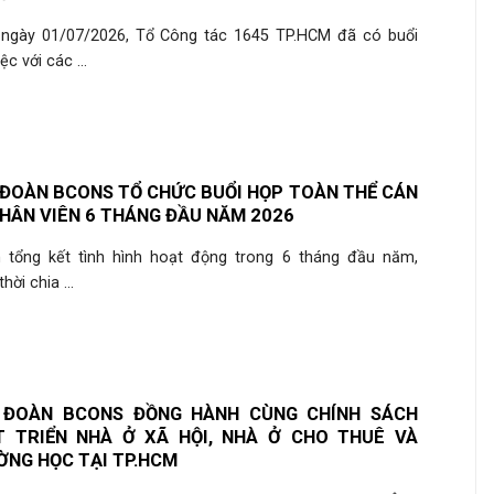
ngày 01/07/2026, Tổ Công tác 1645 TP.HCM đã có buổi
ệc với các ...
ĐOÀN BCONS TỔ CHỨC BUỔI HỌP TOÀN THỂ CÁN
HÂN VIÊN 6 THÁNG ĐẦU NĂM 2026
tổng kết tình hình hoạt động trong 6 tháng đầu năm,
hời chia ...
 ĐOÀN BCONS ĐỒNG HÀNH CÙNG CHÍNH SÁCH
T TRIỂN NHÀ Ở XÃ HỘI, NHÀ Ở CHO THUÊ VÀ
NG HỌC TẠI TP.HCM