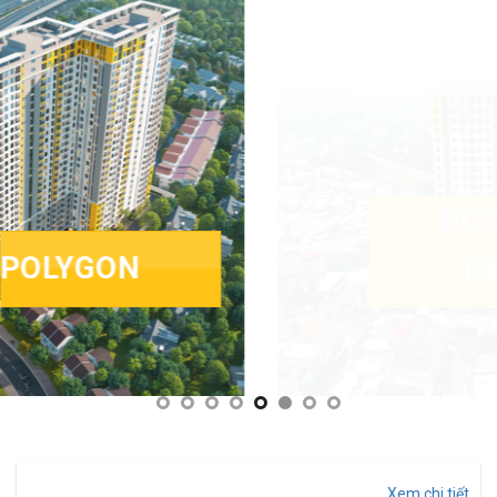
BCONS
MIỀN
ĐÔNG
Xem thêm
TIN TỨC BCONS
Xem chi tiết