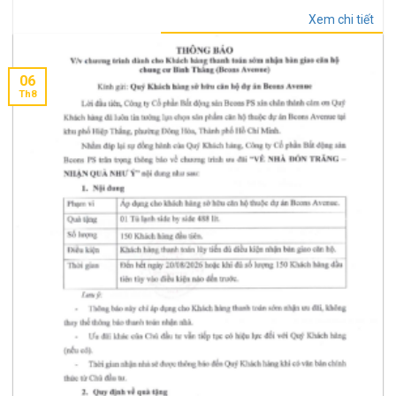
TIN TỨC DỰ ÁN
Xem chi tiết
06
Th8