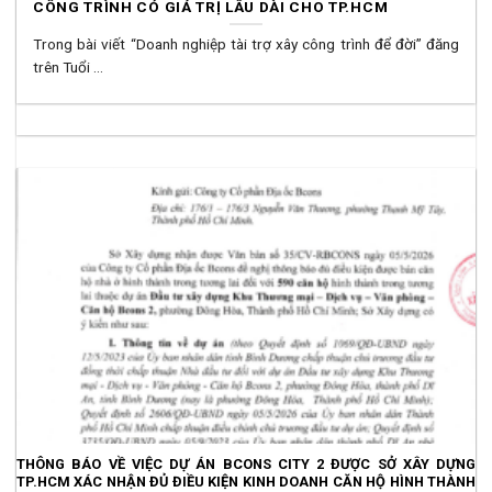
CÔNG TRÌNH CÓ GIÁ TRỊ LÂU DÀI CHO TP.HCM
Trong bài viết “Doanh nghiệp tài trợ xây công trình để đời” đăng
trên Tuổi ...
THÔNG BÁO VỀ VIỆC DỰ ÁN BCONS CITY 2 ĐƯỢC SỞ XÂY DỰNG
TP.HCM XÁC NHẬN ĐỦ ĐIỀU KIỆN KINH DOANH CĂN HỘ HÌNH THÀNH