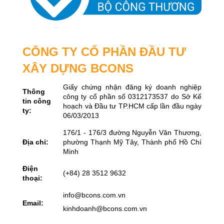
CÔNG TY CỔ PHẦN ĐẦU TƯ
XÂY DỰNG BCONS
Giấy chứng nhận đăng ký doanh nghiệp
Thông
công ty cổ phần số 0312173537 do Sở Kế
tin công
hoạch và Đầu tư TP.HCM cấp lần đầu ngày
ty:
06/03/2013
176/1 - 176/3 đường Nguyễn Văn Thương,
Địa chỉ:
phường Thạnh Mỹ Tây, Thành phố Hồ Chí
Minh
Điện
(+84) 28 3512 9632
thoại:
info@bcons.com.vn
Email:
kinhdoanh@bcons.com.vn