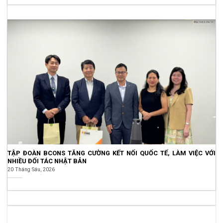
TẬP ĐOÀN BCONS TĂNG CƯỜNG KẾT NỐI QUỐC TẾ, LÀM VIỆC VỚI
NHIỀU ĐỐI TÁC NHẬT BẢN
20 Tháng Sáu, 2026