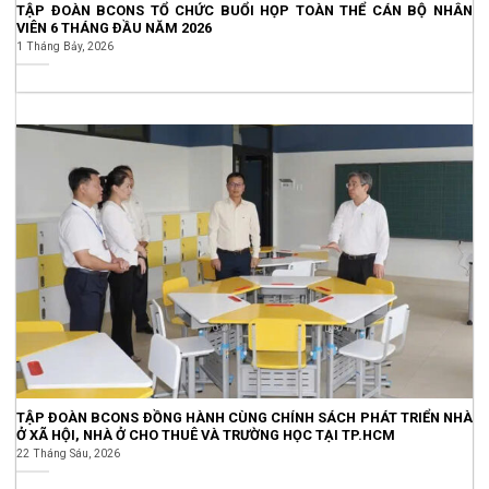
TẬP ĐOÀN BCONS TỔ CHỨC BUỔI HỌP TOÀN THỂ CÁN BỘ NHÂN
VIÊN 6 THÁNG ĐẦU NĂM 2026
1 Tháng Bảy, 2026
TẬP ĐOÀN BCONS ĐỒNG HÀNH CÙNG CHÍNH SÁCH PHÁT TRIỂN NHÀ
Ở XÃ HỘI, NHÀ Ở CHO THUÊ VÀ TRƯỜNG HỌC TẠI TP.HCM
22 Tháng Sáu, 2026