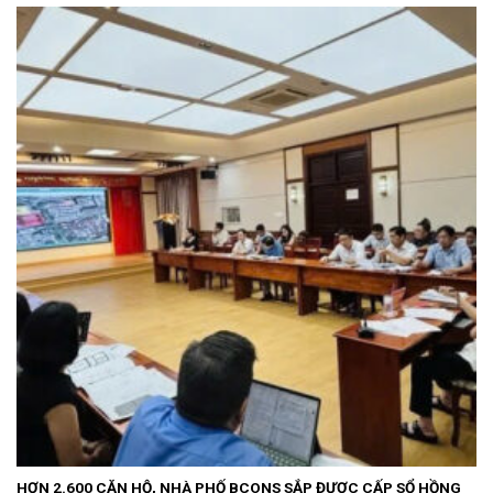
HƠN 2.600 CĂN HỘ, NHÀ PHỐ BCONS SẮP ĐƯỢC CẤP SỔ HỒNG