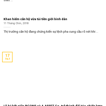
Khan hiếm căn hộ vừa túi tiền giới bình dân
11 Tháng Chín, 2018
Thị trường căn hộ đang chứng kiến sự lệch pha cung cầu rõ nét khi ...
17
Th7
Lễ ký kết giữa BCONS và A ASSET Co, trở thành đối tác chiến lược