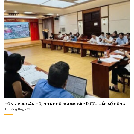
HƠN 2.600 CĂN HỘ, NHÀ PHỐ BCONS SẮP ĐƯỢC CẤP SỔ HỒNG
1 Tháng Bảy, 2026