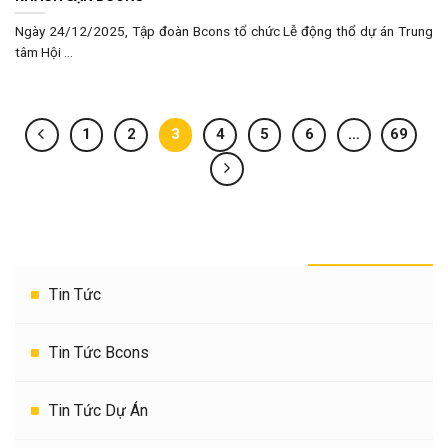
Ngày 24/12/2025, Tập đoàn Bcons tổ chức Lễ động thổ dự án Trung
tâm Hội ...
1
2
3
4
5
6
…
69
THEO DANH MỤC
Tin Tức
Tin Tức Bcons
Tin Tức Dự Án