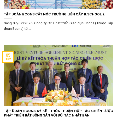
TẬP ĐOÀN BCONS CẤT NÓC TRƯỜNG LIÊN CẤP B.SCHOOL 2
Sáng 07/02/2026, Công ty CP Phát triển Giáo dục Bcons (Thuộc Tập
đoàn Bcons) tổ ...
05
Th2
TẬP ĐOÀN BCONS KÝ KẾT THỎA THUẬN HỢP TÁC CHIẾN LƯỢC
PHÁT TRIỂN BẤT ĐỘNG SẢN VỚI ĐỐI TÁC NHẬT BẢN