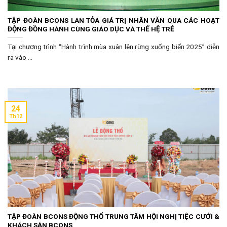
TẬP ĐOÀN BCONS LAN TỎA GIÁ TRỊ NHÂN VĂN QUA CÁC HOẠT
ĐỘNG ĐỒNG HÀNH CÙNG GIÁO DỤC VÀ THẾ HỆ TRẺ
Tại chương trình “Hành trình mùa xuân lên rừng xuống biển 2025” diễn
ra vào ...
24
Th12
TẬP ĐOÀN BCONS ĐỘNG THỔ TRUNG TÂM HỘI NGHỊ TIỆC CƯỚI &
KHÁCH SẠN BCONS