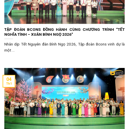
TẬP ĐOÀN BCONS ĐỒNG HÀNH CÙNG CHƯƠNG TRÌNH “TẾT
NGHĨA TÌNH – XUÂN BÍNH NGỌ 2026”
Nhân dịp Tết Nguyên đán Bính Ngọ 2026, Tập đoàn Bcons vinh dự là
một ...
04
Th1