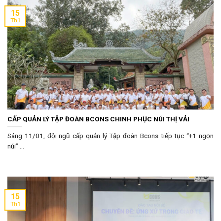
15
Th1
CẤP QUẢN LÝ TẬP ĐOÀN BCONS CHINH PHỤC NÚI THỊ VẢI
Sáng 11/01, đội ngũ cấp quản lý Tập đoàn Bcons tiếp tục “+1 ngọn
núi” ...
15
Th1