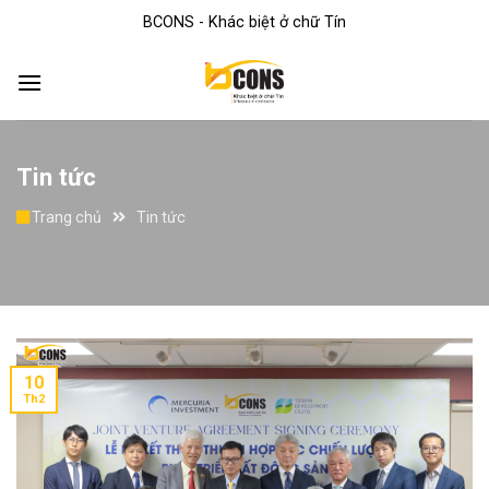
Skip
BCONS - Khác biệt ở chữ Tín
to
content
Tin tức
Trang chủ
Tin tức
10
Th2