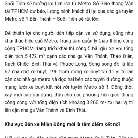
Suối Tiên sẽ hưởng lợi tiện ích từ Metro. Sở Giao thông Vận
tải TP.HCM dự báo, lượng hành khách đi lại qua các ga tuyến
Metro số 1 Bến Thành – Suối Tiên sẽ rất lớn.
Để thuận lợi cho người dân tiếp cận và sử dụng, cũng như
khai thác hiệu quả Metro, Trung tâm quản lý Giao thông công
cộng TP.HCM đang triển khai thi công 5 bãi giữ xe với tổng
diện tích 5.472 m² cạnh các nhà ga Văn Thánh, Thảo Điền,
Rạch Chiếc, Bình Thái và Phước Long. Song song đó là lập
67 nhà chờ xe buýt, 196 trạm dừng xe buýt tại 11 vị trí lân
cận các nhà ga metro và dọc hai bên các tuyến đường thuộc
mạng lưới xe buýt kết nối với tuyến Metro số 1. Đồng thời,
xây mới các bãi dừng, đậu cho các phương tiện giao thông
công cộng với tổng diện tích khoảng 3.260 m² tại hai vị trí
lân cận nhà ga Văn Thánh và Bình Thái.
Khu vực Bến xe Miền Đông mới là tâm điểm kết nối