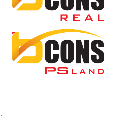
Giới thiệu
Thiết kế
Thi công
Bất động sản
Dịch vụ
Tin tức
Cơ hội nghề nghiệp
Quan hệ Cổ đông
Trợ giúp