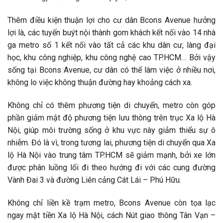
Thêm điều kiện thuận lợi cho cư dân Bcons Avenue hưởng
lợi là, các tuyến buýt nội thành gom khách kết nối vào 14 nhà
ga metro số 1 kết nối vào tất cả các khu dân cư, làng đại
học, khu công nghiệp, khu công nghệ cao TP.HCM… Bởi vậy
sống tại Bcons Avenue, cư dân có thể làm việc ở nhiều nơi,
không lo việc không thuận đường hay khoảng cách xa.
Không chỉ có thêm phương tiện di chuyển, metro còn góp
phần giảm mật độ phương tiện lưu thông trên trục Xa lộ Hà
Nội, giúp môi trường sống ở khu vực này giảm thiểu sự ô
nhiễm. Đó là vì, trong tương lai, phương tiện di chuyển qua Xa
lộ Hà Nội vào trung tâm TP.HCM sẽ giảm mạnh, bởi xe lớn
được phân luồng lối đi theo hướng đi với các cung đường
Vành Đai 3 và đường Liên cảng Cát Lái – Phú Hữu.
Không chỉ liền kề trạm metro, Bcons Avenue còn tọa lạc
ngay mặt tiền Xa lộ Hà Nội, cách Nút giao thông Tân Vạn –