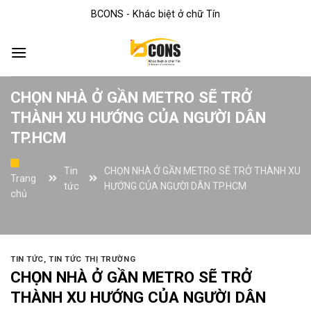
Skip
BCONS - Khác biệt ở chữ Tín
to
content
CHỌN NHÀ Ở GẦN METRO SẼ TRỞ
THÀNH XU HƯỚNG CỦA NGƯỜI DÂN
TP.HCM
Tin
CHỌN NHÀ Ở GẦN METRO SẼ TRỞ THÀNH XU
Trang
tức
HƯỚNG CỦA NGƯỜI DÂN TP.HCM
chủ
TIN TỨC
,
TIN TỨC THỊ TRƯỜNG
CHỌN NHÀ Ở GẦN METRO SẼ TRỞ
THÀNH XU HƯỚNG CỦA NGƯỜI DÂN