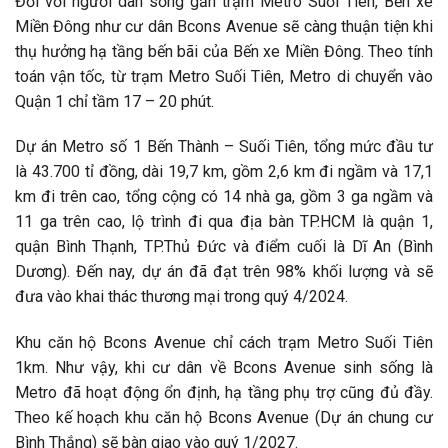
Đối với người dân sống gần trạm Metro Suối Tiên, Bến xe
Miền Đông như cư dân Bcons Avenue sẽ càng thuận tiện khi
thụ hưởng hạ tầng bến bãi của Bến xe Miền Đông. Theo tính
toán vận tốc, từ trạm Metro Suối Tiên, Metro di chuyển vào
Quận 1 chỉ tầm 17 – 20 phút.
Dự án Metro số 1 Bến Thành – Suối Tiên, tổng mức đầu tư
là 43.700 tỉ đồng, dài 19,7 km, gồm 2,6 km đi ngầm và 17,1
km đi trên cao, tổng cộng có 14 nhà ga, gồm 3 ga ngầm và
11 ga trên cao, lộ trình đi qua địa bàn TP.HCM là quận 1,
quận Bình Thạnh, TP.Thủ Đức và điểm cuối là Dĩ An (Bình
Dương). Đến nay, dự án đã đạt trên 98% khối lượng và sẽ
đưa vào khai thác thương mại trong quý 4/2024.
Khu căn hộ Bcons Avenue chỉ cách trạm Metro Suối Tiên
1km. Như vậy, khi cư dân về Bcons Avenue sinh sống là
Metro đã hoạt động ổn định, hạ tầng phụ trợ cũng đủ đầy.
Theo kế hoạch khu căn hộ Bcons Avenue (Dự án chung cư
Bình Thắng) sẽ bàn giao vào quý 1/2027.