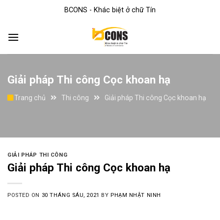
Skip
BCONS - Khác biệt ở chữ Tín
to
content
Giải pháp Thi công Cọc khoan hạ
Trang chủ
Thi công
Giải pháp Thi công Cọc khoan hạ
GIẢI PHÁP THI CÔNG
Giải pháp Thi công Cọc khoan hạ
POSTED ON
30 THÁNG SÁU, 2021
BY
PHẠM NHẬT NINH