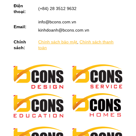
Điện
(+84) 28 3512 9632
thoại:
info@bcons.com.vn
Email:
kinhdoanh@bcons.com.vn
Chính
Chính sách bảo mật
,
Chính sách thanh
sách:
toán