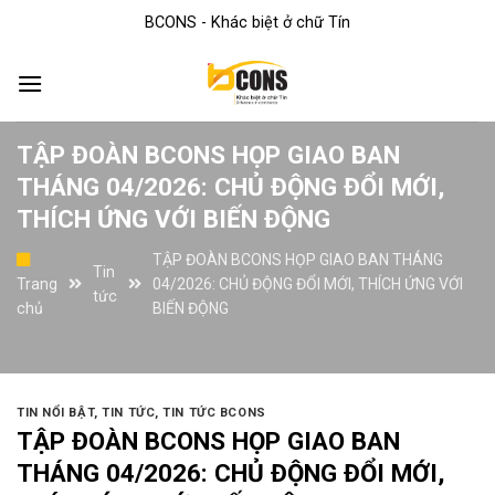
Skip
BCONS - Khác biệt ở chữ Tín
to
content
TẬP ĐOÀN BCONS HỌP GIAO BAN
THÁNG 04/2026: CHỦ ĐỘNG ĐỔI MỚI,
THÍCH ỨNG VỚI BIẾN ĐỘNG
TẬP ĐOÀN BCONS HỌP GIAO BAN THÁNG
Tin
Trang
04/2026: CHỦ ĐỘNG ĐỔI MỚI, THÍCH ỨNG VỚI
tức
chủ
BIẾN ĐỘNG
TIN NỔI BẬT
,
TIN TỨC
,
TIN TỨC BCONS
TẬP ĐOÀN BCONS HỌP GIAO BAN
THÁNG 04/2026: CHỦ ĐỘNG ĐỔI MỚI,