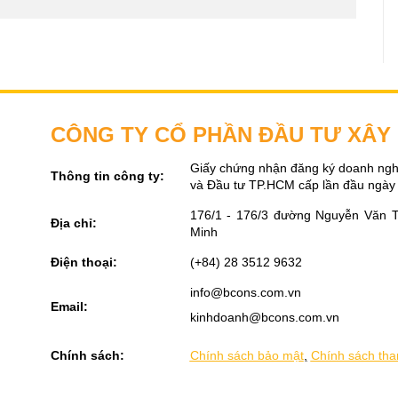
CÔNG TY CỔ PHẦN ĐẦU TƯ XÂ
Giấy chứng nhận đăng ký doanh ngh
Thông tin công ty:
và Đầu tư TP.HCM cấp lần đầu ngày
176/1 - 176/3 đường Nguyễn Văn 
Địa chỉ:
Minh
Điện thoại:
(+84) 28 3512 9632
info@bcons.com.vn
Email:
kinhdoanh@bcons.com.vn
Chính sách:
Chính sách bảo mật
,
Chính sách tha