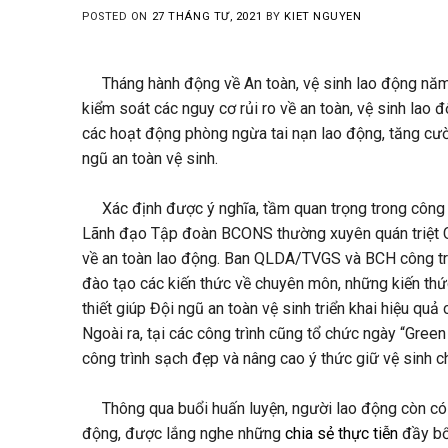
POSTED ON
27 THÁNG TƯ, 2021
BY
KIET NGUYEN
Tháng hành động về An toàn, vệ sinh lao động năm
kiểm soát các nguy cơ rủi ro về an toàn, vệ sinh la
các hoạt động phòng ngừa tai nạn lao động, tăng cư
ngũ an toàn vệ sinh.
Xác định được ý nghĩa, tầm quan trọng trong công tác
Lãnh đạo Tập đoàn BCONS thường xuyên quán triệt C
về an toàn lao động. Ban QLDA/TVGS và BCH công trì
đào tạo các kiến thức về chuyên môn, những kiến thứ
thiết giúp Đội ngũ an toàn vệ sinh triển khai hiệu quả
Ngoài ra, tại các công trình cũng tổ chức ngày “Gree
công trình sạch đẹp và nâng cao ý thức giữ vệ sinh 
Thông qua buổi huấn luyện, người lao động còn có c
động, được lắng nghe những
chia sẻ thực tiễn
đầy bổ