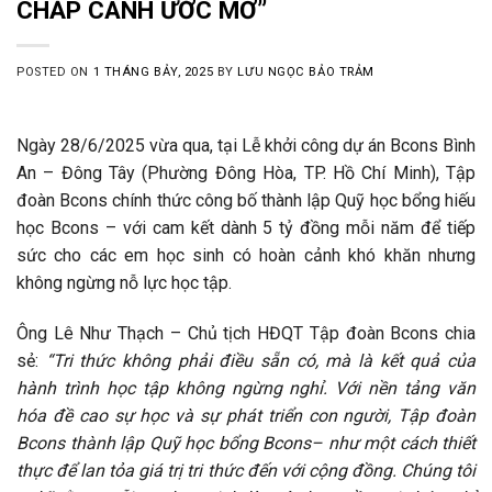
CHẮP CÁNH ƯỚC MƠ”
POSTED ON
1 THÁNG BẢY, 2025
BY
LƯU NGỌC BẢO TRẢM
Ngày 28/6/2025 vừa qua, tại Lễ khởi công dự án Bcons Bình
An – Đông Tây (Phường Đông Hòa, TP. Hồ Chí Minh), Tập
đoàn Bcons chính thức công bố thành lập Quỹ học bổng hiếu
học Bcons – với cam kết dành 5 tỷ đồng mỗi năm để tiếp
sức cho các em học sinh có hoàn cảnh khó khăn nhưng
không ngừng nỗ lực học tập.
Ông Lê Như Thạch – Chủ tịch HĐQT Tập đoàn Bcons chia
sẻ:
“Tri thức không phải điều sẵn có, mà là kết quả của
hành trình học tập không ngừng nghỉ. Với nền tảng văn
hóa đề cao sự học và sự phát triển con người, Tập đoàn
Bcons thành lập Quỹ học bổng Bcons– như một cách thiết
thực để lan tỏa giá trị tri thức đến với cộng đồng. Chúng tôi