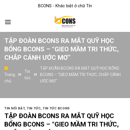
Skip
BCONS - Khác biệt ở chữ Tín
to
content
TẬP ĐOÀN BCONS RA MẮT QUỸ HỌC
BỔNG BCONS – “GIEO MẦM TRI THỨC,
CHẮP CÁNH ƯỚC MƠ”
TẬP ĐOÀN BCONS RA MẮT QUỸ HỌC BỔNG
Tin
Trang
BCONS – “GIEO MẦM TRI THỨC, CHẮP CÁNH
tức
chủ
ƯỚC MƠ”
TIN NỔI BẬT
,
TIN TỨC
,
TIN TỨC BCONS
TẬP ĐOÀN BCONS RA MẮT QUỸ HỌC
BỔNG BCONS – “GIEO MẦM TRI THỨC,