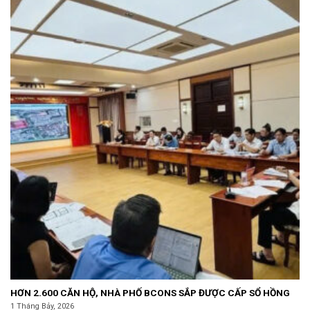
HƠN 2.600 CĂN HỘ, NHÀ PHỐ BCONS SẮP ĐƯỢC CẤP SỔ HỒNG
1 Tháng Bảy, 2026