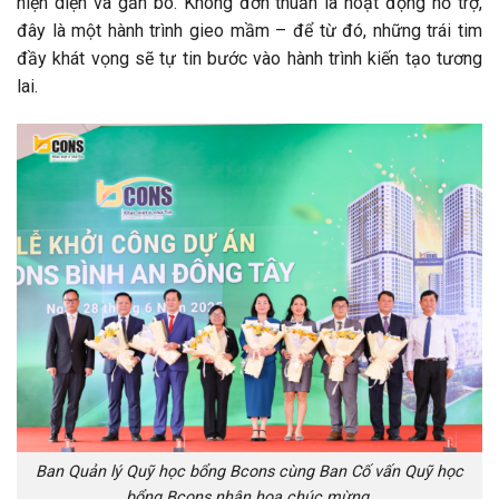
hiện diện và gắn bó. Không đơn thuần là hoạt động hỗ trợ,
đây là một hành trình gieo mầm – để từ đó, những trái tim
đầy khát vọng sẽ tự tin bước vào hành trình kiến tạo tương
lai.
Ban Quản lý Quỹ học bổng Bcons cùng Ban Cố vấn Quỹ học
bổng Bcons nhận hoa chúc mừng.