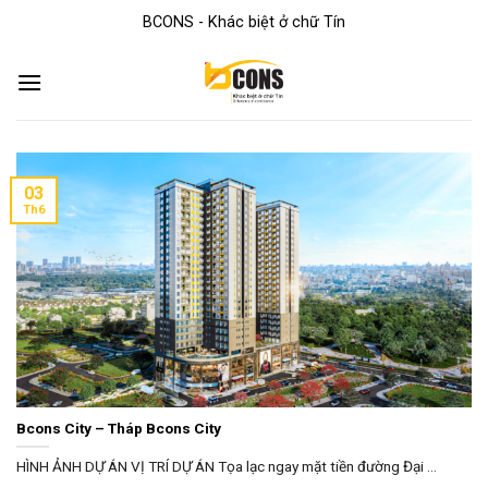
Skip
BCONS - Khác biệt ở chữ Tín
to
content
03
Th6
Bcons City – Tháp Bcons City
HÌNH ẢNH DỰ ÁN VỊ TRÍ DỰ ÁN Tọa lạc ngay mặt tiền đường Đại ...