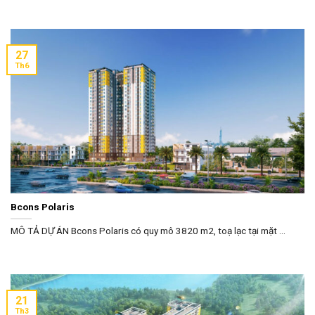
27
Th6
Bcons Polaris
MÔ TẢ DỰ ÁN Bcons Polaris có quy mô 3820 m2, toạ lạc tại mặt ...
21
Th3