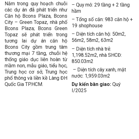
Nằm trong quy hoạch chuỗi
– Quy mô: 29 tầng + 2 tầng
các dự án đã phát triển như
hầm
Căn hộ Bcons Plaza, Bcons
– Tổng số căn: 983 căn hộ +
City – Green Topaz, nhà phố
19 shophouse
Bcons Plaza; Bcons Green
– Diện tích căn hộ: 50m2,
Topaz sẽ phát triển trong
56m2, 58m2, 63m2
tương lai dự án căn hộ
Bcons City gồm trung tâm
– Diện tích nhà trẻ:
thương mại 7 tầng, chuỗi hệ
1,198.52m2, nhà SHCĐ:
thống giáo dục liên hoàn từ
850.03m2
mầm non, mẫu giáo, tiểu học,
– Diện tích cây xanh, mặt
Trung học cơ sở, Trung học
nước: 1,959.03m2
phổ thông và liền kề Làng ĐH
Quốc Gia TP.HCM.
Dự kiến bàn giao:
Quý
I/2025