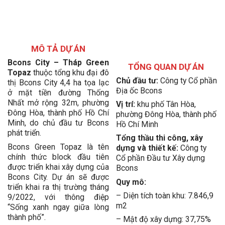
MÔ TẢ DỰ ÁN
Bcons City – Tháp Green
TỔNG QUAN DỰ ÁN
Topaz
thuộc tổng khu đại đô
Chủ đầu tư:
Công ty Cổ phần
thị Bcons City 4,4 ha tọa lạc
Địa ốc Bcons
ở mặt tiền đường Thống
Nhất mở rộng 32m, phường
Vị trí:
khu phố Tân Hòa,
Đông Hòa, thành phố Hồ Chí
phường Đông Hòa, thành phố
Minh, do chủ đầu tư Bcons
Hồ Chí Minh
phát triển.
Tổng thầu thi công, xây
Bcons Green Topaz là tên
dựng và thiết kế:
Công ty
chính thức block đầu tiên
Cổ phần Đầu tư Xây dựng
được triển khai xây dựng của
Bcons
Bcons City. Dự án sẽ được
Quy mô:
triển khai ra thị trường tháng
– Diện tích toàn khu: 7.846,9
9/2022, với thông điệp
m2
“Sống xanh ngay giữa lòng
thành phố”.
– Mật độ xây dựng: 37,75%