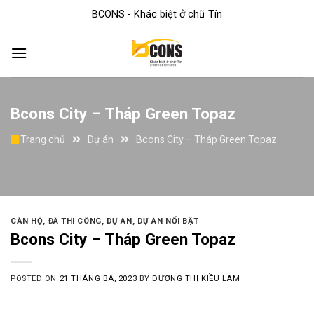
Skip
BCONS - Khác biệt ở chữ Tín
to
content
Bcons City – Tháp Green Topaz
Trang chủ
Dự án
Bcons City – Tháp Green Topaz
CĂN HỘ
,
ĐÃ THI CÔNG
,
DỰ ÁN
,
DỰ ÁN NỔI BẬT
Bcons City – Tháp Green Topaz
POSTED ON
21 THÁNG BA, 2023
BY
DƯƠNG THỊ KIỀU LAM