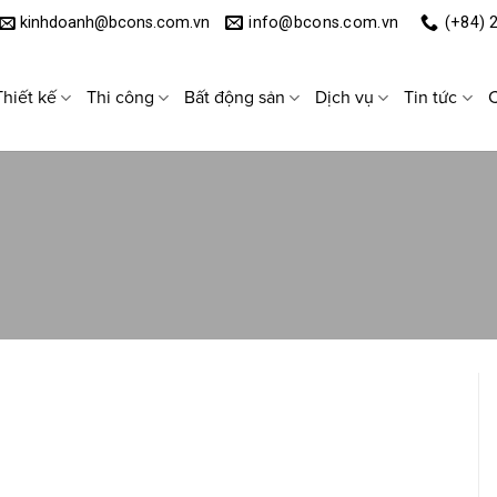
kinhdoanh@bcons.com.vn
info@bcons.com.vn
(+84) 
Thiết kế
Thi công
Bất động sản
Dịch vụ
Tin tức
C