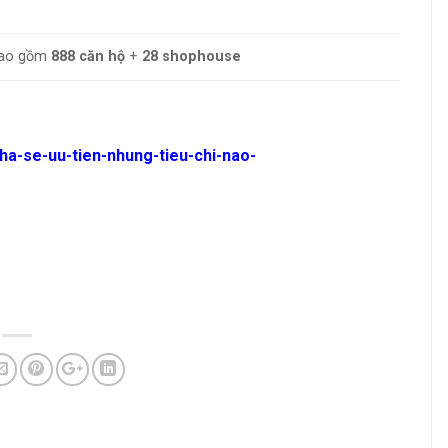
ao gồm
888 căn hộ
+
28 shophouse
ha-se-uu-tien-nhung-tieu-chi-nao-