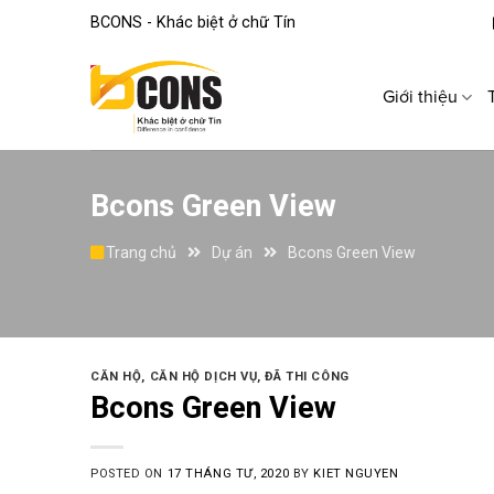
Skip
BCONS - Khác biệt ở chữ Tín
to
content
Giới thiệu
Bcons Green View
Trang chủ
Dự án
Bcons Green View
CĂN HỘ
,
CĂN HỘ DỊCH VỤ
,
ĐÃ THI CÔNG
Bcons Green View
POSTED ON
17 THÁNG TƯ, 2020
BY
KIET NGUYEN