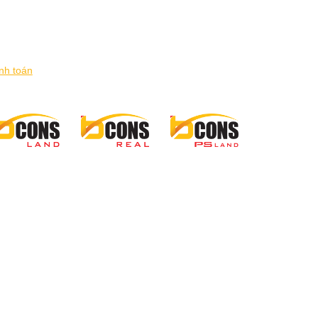
nh toán
hệ Cổ đông
Trợ giúp