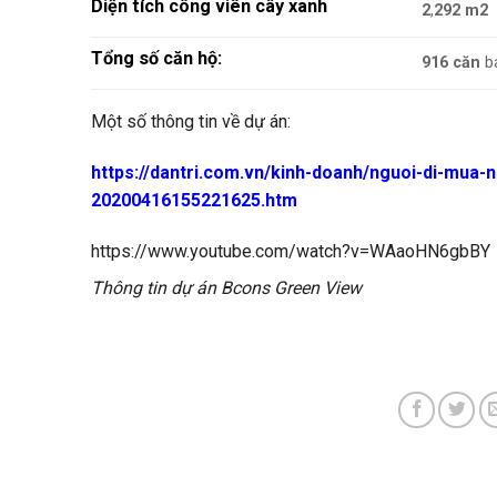
Diện tích công viên cây xanh
2
,
292 m2
Tổng số căn hộ:
916 căn
b
Một số thông tin về dự án:
https://dantri.com.vn/kinh-doanh/nguoi-di-mua-n
20200416155221625.htm
https://www.youtube.com/watch?v=WAaoHN6gbBY
Thông tin dự án Bcons Green View