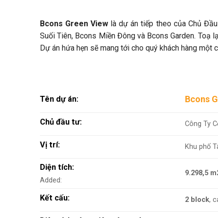
Bcons Green View
là dự án tiếp theo của Chủ
Đầu
Suối Tiên, Bcons Miền Đông và Bcons Garden. Toạ lạc
Dự án h
ứa hẹn sẽ mang tới cho quý khách hàng một cơ
Bcons G
Tên dự án:
Chủ đầu tư:
Công Ty C
Vị trí:
Khu phố T
Diện tích:
9.298,5 m
Added:
Kết cấu:
2 block
, 