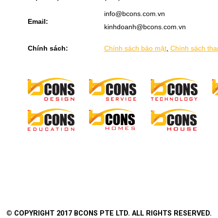
info@bcons.com.vn
Email:
kinhdoanh@bcons.com.vn
Chính sách:
Chính sách bảo mật
,
Chính sách tha
Thi công
Bất động sản
Dịch vụ
Tin tức
Cơ hội nghề nghiệp
Quan 
© COPYRIGHT 2017 BCONS PTE LTD. ALL RIGHTS RESERVED.