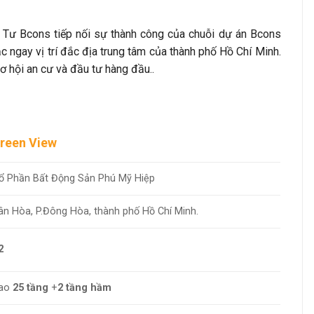
 Tư Bcons tiếp nối sự thành công của chuỗi dự án Bcons
 ngay vị trí đắc địa trung tâm của thành phố Hồ Chí Minh.
 hội an cư và đầu tư hàng đầu..
reen View
ổ Phần Bất Động Sản Phú Mỹ Hiệp
ân Hòa, P.Đông H
òa, thành phố Hồ Chí Minh
.
2
cao
25 tầng
+
2 tầng hầm