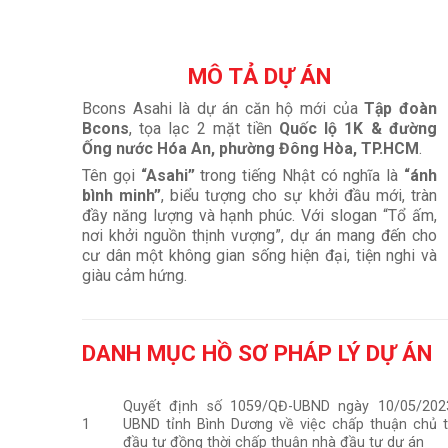
MÔ TẢ DỰ ÁN
Bcons Asahi là dự án căn hộ mới của
Tập đoàn
Bcons
, tọa lạc 2 mặt tiền
Quốc lộ 1K & đường
Ống nước Hóa An, phường Đông Hòa, TP.HCM
.
Tên gọi
“Asahi”
trong tiếng Nhật có nghĩa là
“ánh
bình minh”
, biểu tượng cho sự khởi đầu mới, tràn
đầy năng lượng và hạnh phúc. Với slogan “Tổ ấm,
nơi khởi nguồn thịnh vượng”, dự án mang đến cho
cư dân một không gian sống hiện đại, tiện nghi và
giàu cảm hứng.
DANH MỤC HỒ SƠ PHÁP LÝ DỰ ÁN
Quyết định số 1059/QĐ-UBND ngày 10/05/202
1
UBND tỉnh Bình Dương về việc chấp thuận chủ 
đầu tư đồng thời chấp thuận nhà đầu tư dự án