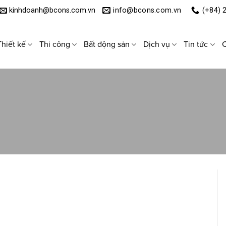
kinhdoanh@bcons.com.vn
info@bcons.com.vn
(+84) 
Thiết kế
Thi công
Bất động sản
Dịch vụ
Tin tức
C