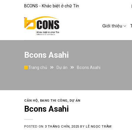
Skip
BCONS - Khác biệt ở chữ Tín
to
content
Giới thiệu
Bcons Asahi
Trang chủ
Dự án
Bcons Asahi
CĂN HỘ
,
ĐANG THI CÔNG
,
DỰ ÁN
Bcons Asahi
POSTED ON
3 THÁNG CHÍN, 2025
BY
LÊ NGỌC TRÂM