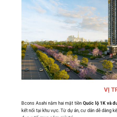
VỊ T
Bcons Asahi nằm hai mặt tiền
Quốc lộ 1K và 
kết nối tại khu vực.
Từ dự án, cư dân dễ dàng kế