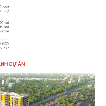
4 của
nh quy
CC số
h sát
iết kế
/2025
ép xây
ẢNH DỰ ÁN