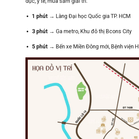
dục, y tế, mua sắm giải trí.
1 phút
→ Làng Đại học Quốc gia TP. HCM
3 phút
→ Ga metro, Khu đô thị Bcons City
5 phút
→ Bến xe Miền Đông mới, Bệnh viện 